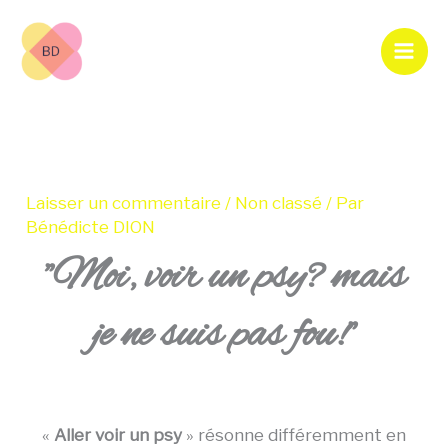
Aller
au
contenu
Laisser un commentaire
/
Non classé
/ Par
Bénédicte DION
"Moi, voir un psy? mais
je ne suis pas fou!"
«
Aller voir un psy
» résonne différemment en